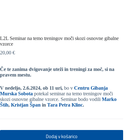
L2L Seminar na temo treningov moči skozi osnovne gibalne
vzorce
20,00
€
Če te zanima dvigovanje uteži in treningi za moč, si na
pravem mestu.
V nedeljo, 2.6.2024, ob 11 uri,
bo v
Centru Gibanja
Murska Sobota
potekal seminar na temo treningov moči
skozi osnovne gibalne vzorce. Seminar bodo vodili
Marko
Štih
,
Kristjan Špan
in
Tara Petra Klinc
.
Dodaj v košarico