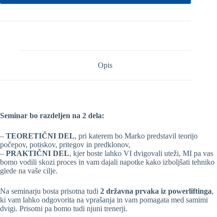
Opis
Seminar bo razdeljen na 2 dela:
–
TEORETIČNI DEL
, pri katerem bo Marko predstavil teorijo
počepov, potiskov, pritegov in predklonov,
–
PRAKTIČNI DEL
, kjer boste lahko VI dvigovali uteži, MI pa vas
bomo vodili skozi proces in vam dajali napotke kako izboljšati tehniko
glede na vaše cilje.
Na seminarju bosta prisotna tudi
2 državna prvaka iz powerliftinga
,
ki vam lahko odgovorita na vprašanja in vam pomagata med samimi
dvigi. Prisotni pa bomo tudi njuni trenerji.